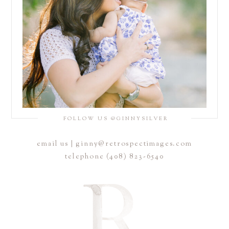
FOLLOW US @GINNYSILVER
email us | ginny@retrospectimages.com
telephone (408) 823-6540