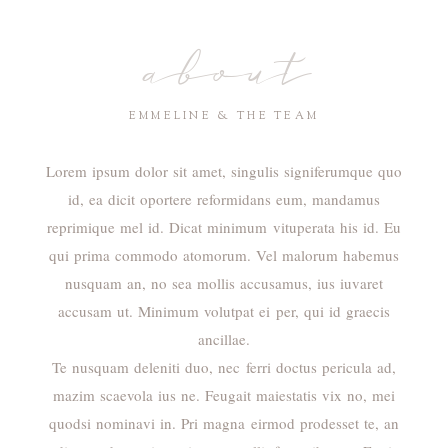
about
EMMELINE & THE TEAM
Lorem ipsum dolor sit amet, singulis signiferumque quo
id, ea dicit oportere reformidans eum, mandamus
reprimique mel id. Dicat minimum vituperata his id. Eu
qui prima commodo atomorum. Vel malorum habemus
nusquam an, no sea mollis accusamus, ius iuvaret
accusam ut. Minimum volutpat ei per, qui id graecis
ancillae.
Te nusquam deleniti duo, nec ferri doctus pericula ad,
mazim scaevola ius ne. Feugait maiestatis vix no, mei
quodsi nominavi in. Pri magna eirmod prodesset te, an