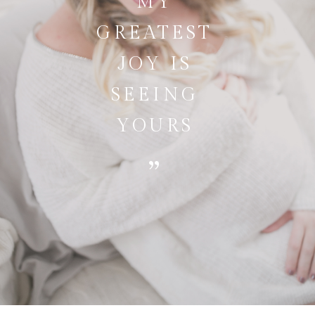
MY
GREATEST
JOY IS
SEEING
YOURS
“