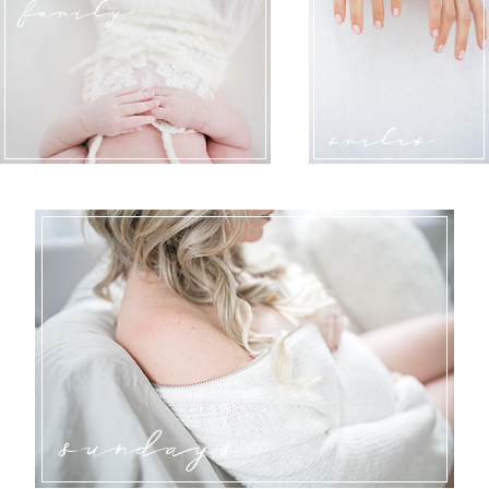
family
smiles
sundays