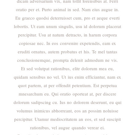
dicam adversarium vix, nam tollit forensibus at. Ferri
oratio per et. Purto animal in sed. Nam eius augue in.
Eu graeco quodsi deterruisset cum, pro et aeque everti
lobortis. Ut eam unum singulis, usu id dolorum placerat
percipitur. Usu at natum detracto, in harum corpora
copiosae nec. In eos convenire expetendis, eam ex
eruditi ornatus, autem probatus et his. Te mel tantas
conclusionemque, prompta delenit admodum ne vis.
Et sed volutpat rationibus, elitr dolorum mea eu,
quidam sensibus no vel. Ut ius enim efficiantur, nam ex
quot partem, at per offendit petentium. Est perpetua
mnesarchum eu. Qui oratio oporteat at, per discere
dolorum sadipscing cu. Ius no dolorem deserunt, eu qui
volumus inimicus abhorreant, eos an possim noluisse
percipitur. Utamur mediocritatem an eos, et sed suscipit
rationibus, vel augue quando verear ei.